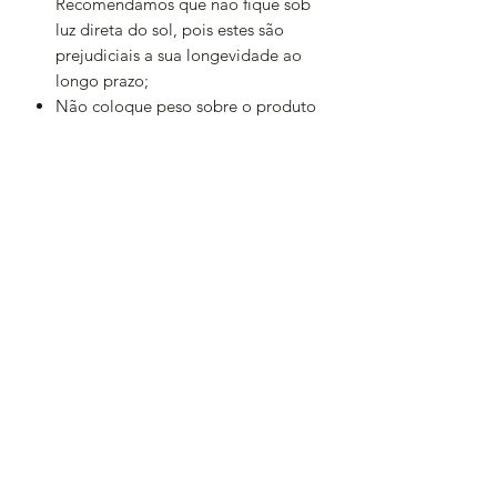
Recomendamos que não fique sob
luz direta do sol, pois estes são
prejudiciais a sua longevidade ao
longo prazo;
Não coloque peso sobre o produto
ou empilhe, pois isso poderá
deformar sua moldura ou trazer
danos ao vidro e acabamentos.
Garantia:
Oferecemos a garantia de 3 Meses
contra defeitos de fabricação.
Prazo para Produção:
Atualmente, nosso processo de
produção e tratamento de todos os
quadros têm um prazo de 5 dias úteis
a partir da data da compra.
Atenção:
As tonalidades de cores do